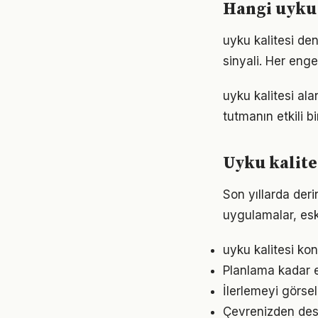
Hangi uyku 
uyku kalitesi de
sinyali. Her enge
uyku kalitesi al
tutmanın etkili 
Uyku kalite
Son yıllarda der
uygulamalar, eski
uyku kalitesi kon
Planlama kadar es
İlerlemeyi görse
Çevrenizden dest