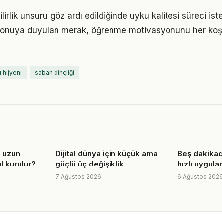
lirlik unsuru göz ardı edildiğinde uyku kalitesi süreci is
 Konuya duyulan merak, öğrenme motivasyonunu her koşul
 hijyeni
sabah dinçliği
n uzun
Dijital dünya için küçük ama
Beş dakikada
ıl kurulur?
güçlü üç değişiklik
hızlı uygul
7 Ağustos 2026
6 Ağustos 202