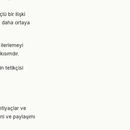
ü bir ilişki
z daha ortaya
ilerlemeyi
ısımdır.
n tetikçisi
htiyaçlar ve
ini ve paylaşımı