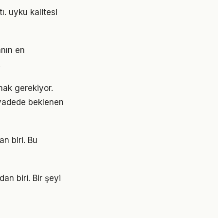
ı. uyku kalitesi
anın en
.
şmak gerekiyor.
 vadede beklenen
n biri. Bu
an biri. Bir şeyi