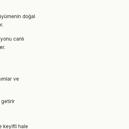
 büyümenin doğal
r.
syonu canlı
er.
şımlar ve
getirir
 keyifli hale