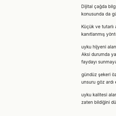
Dijital çağda bil
konusunda da gü
Küçük ve tutarlı
kanıtlanmış yönt
uyku hijyeni alan
Aksi durumda ya
faydayı sunmayab
gündüz şekeri öze
unsuru göz ardı 
uyku kalitesi ala
zaten bildiğini d