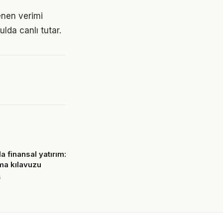
tenen verimi
da canlı tutar.
 finansal yatırım:
ama kılavuzu
6