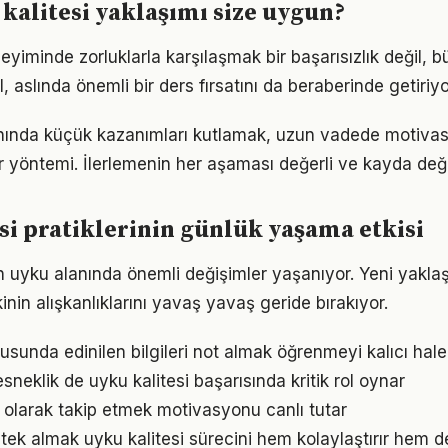
kalitesi yaklaşımı size uygun?
neyiminde zorluklarla karşılaşmak bir başarısızlık değil,
l, aslında önemli bir ders fırsatını da beraberinde getiriyo
anında küçük kazanımları kutlamak, uzun vadede motiva
bir yöntemi. İlerlemenin her aşaması değerli ve kayda değ
si pratiklerinin günlük yaşama etkisi
in uyku alanında önemli değişimler yaşanıyor. Yeni yakla
nin alışkanlıklarını yavaş yavaş geride bırakıyor.
usunda edinilen bilgileri not almak öğrenmeyi kalıcı hale 
neklik de uyku kalitesi başarısında kritik rol oynar
l olarak takip etmek motivasyonu canlı tutar
ek almak uyku kalitesi sürecini hem kolaylaştırır hem de