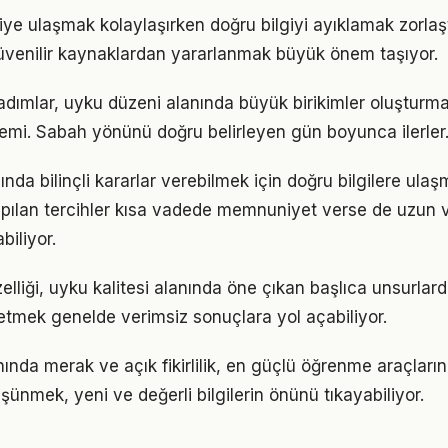
giye ulaşmak kolaylaşırken doğru bilgiyi ayıklamak zorlaşt
venilir kaynaklardan yararlanmak büyük önem taşıyor.
 adımlar, uyku düzeni alanında büyük birikimler oluşturm
emi. Sabah yönünü doğru belirleyen gün boyunca ilerler
ında bilinçli kararlar verebilmek için doğru bilgilere ula
pılan tercihler kısa vadede memnuniyet verse de uzun
iliyor.
lliği, uyku kalitesi alanında öne çıkan başlıca unsurlarda
etmek genelde verimsiz sonuçlara yol açabiliyor.
nında merak ve açık fikirlilik, en güçlü öğrenme araçlarınd
üşünmek, yeni ve değerli bilgilerin önünü tıkayabiliyor.