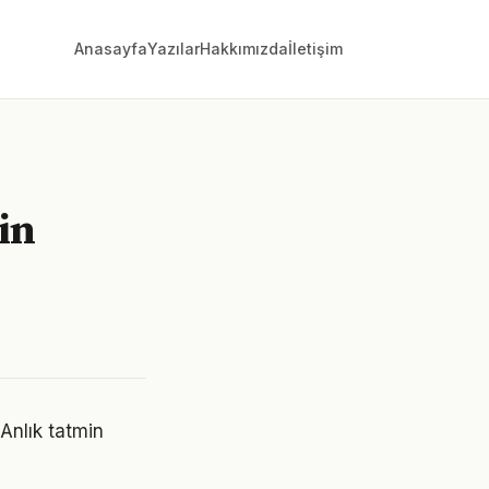
Anasayfa
Yazılar
Hakkımızda
İletişim
in
 Anlık tatmin