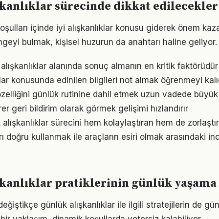
kanlıklar sürecinde dikkat edilecekler
ulları içinde iyi alışkanlıklar konusu giderek önem kazan
geyi bulmak, kişisel huzurun da anahtarı haline geliyor.
k alışkanlıklar alanında sonuç almanın en kritik faktörüdür
lar konusunda edinilen bilgileri not almak öğrenmeyi kalıc
özelliğini günlük rutinine dahil etmek uzun vadede büyük 
irer geri bildirim olarak görmek gelişimi hızlandırır
 alışkanlıklar sürecini hem kolaylaştıran hem de zorlaştır
arı doğru kullanmak ile araçların esiri olmak arasındaki in
kanlıklar pratiklerinin günlük yaşama 
eğiştikçe günlük alışkanlıklar ile ilgili stratejilerin de g