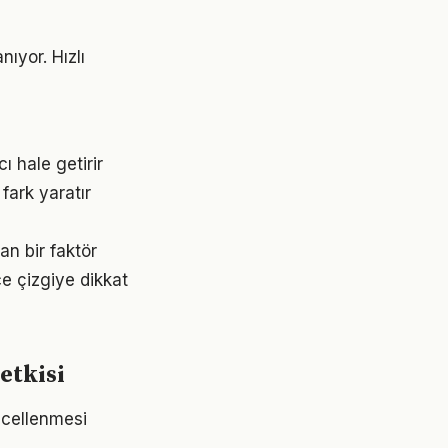
ıyor. Hızlı
ı hale getirir
fark yaratır
an bir faktör
ce çizgiye dikkat
etkisi
üncellenmesi