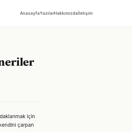
Anasayfa
Yazılar
Hakkımızda
İletişim
neriler
odaklanmak için
 kendini çarpan